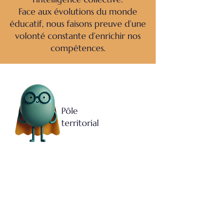
Face aux évolutions du monde
éducatif, nous faisons preuve d’une
volonté constante d’enrichir nos
compétences.
Pôle
territorial
MENU DU SITE
Portail
Nos
valeurs