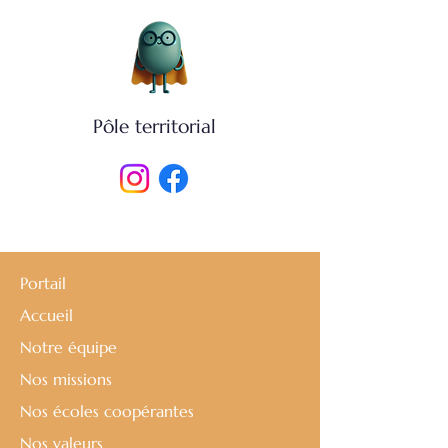
Pôle territorial
Portail
Accueil
Notre équipe
Nos missions
Nos écoles coopérantes
Nos valeurs